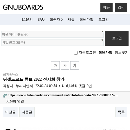
메뉴
검색
1:1문의
FAQ
접속자 5
새글
회원가입
로그인
회
원
로
그
자동로그인
회원가입
정보찾기
인
공지&뉴스
뒤셀도르프 튜브 2022 전시회 참가
작성자
누리티앤씨
22-02-04 09:54
조회
6,146회
댓글
0건
https://www.tube-tradefair.com/vis/v1/en/exhibitors/witu2022.2688032?o…
3024회 연결
이전글
다음글
목록
본문