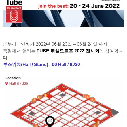
㈜누리티앤씨가
2022
년
06
월
20
일
– 06
월
24
일
까지
독일에서
열리는
TUBE
뒤셀도르프
2022
전시회
에
참여합니
다
.
부스위치
(Hall / Stand) : 06 Hall / 6J20​