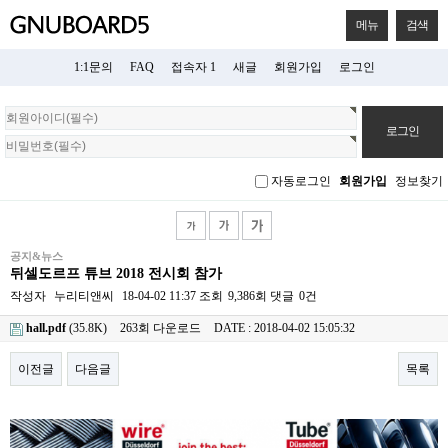
메뉴
검색
1:1문의
FAQ
접속자 1
새글
회원가입
로그인
회
원
로
그
자동로그인
회원가입
정보찾기
인
공지&뉴스
뒤셀도르프 튜브 2018 전시회 참가
작성자
누리티앤씨
18-04-02 11:37
조회
9,386회
댓글
0건
hall.pdf
(35.8K)
263회 다운로드
DATE : 2018-04-02 15:05:32
이전글
다음글
목록
본문